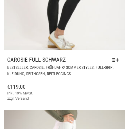
CAROSIE FULL SCHWARZ
DIE
,
,
,
,
BESTSELLER
CAROSIE
FRÜHJAHR/ SOMMER STYLES
FULL-GRIP
PR
,
,
KLEIDUNG
REITHOSEN
REITLEGGINGS
WEI
ME
€
119,00
VAR
Inkl. 19% MwSt.
AUF
zzgl.
Versand
DIE
OPT
KÖ
AUF
DER