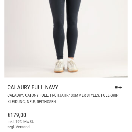
CALAURY FULL NAVY
DIE
,
,
,
,
CALAURY
CATONY FULL
FRÜHJAHR/ SOMMER STYLES
FULL-GRIP
PR
,
,
KLEIDUNG
NEU!
REITHOSEN
WEI
ME
€
179,00
VAR
Inkl. 19% MwSt.
AUF
zzgl.
Versand