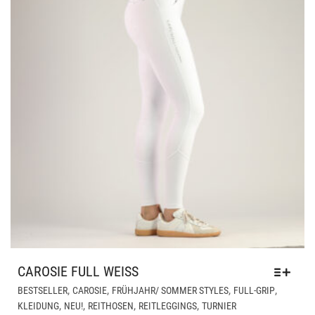
PRO
GE
WE
CAROSIE FULL WEISS
DIE
,
,
,
,
BESTSELLER
CAROSIE
FRÜHJAHR/ SOMMER STYLES
FULL-GRIP
PR
,
,
,
,
KLEIDUNG
NEU!
REITHOSEN
REITLEGGINGS
TURNIER