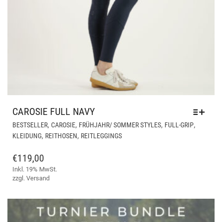
CAROSIE FULL NAVY
DIE
,
,
,
,
BESTSELLER
CAROSIE
FRÜHJAHR/ SOMMER STYLES
FULL-GRIP
PR
,
,
KLEIDUNG
REITHOSEN
REITLEGGINGS
WEI
ME
€
119,00
VAR
Inkl. 19% MwSt.
AUF
zzgl.
Versand
DIE
OPT
KÖ
AUF