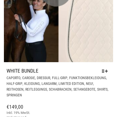
WHITE BUNDLE
DIE
,
,
,
,
,
CAPORTO
CAROSIE
DRESSUR
FULL-GRIP
FUNKTIONSBEKLEIDUNG
PR
,
,
,
,
,
HALF-GRIP
KLEIDUNG
LANGARM
LIMITED EDITION
NEU!
WEI
,
,
,
,
,
REITHOSEN
REITLEGGINGS
SCHABRACKEN
SET-ANGEBOTE
SHIRTS
ME
SPRINGEN
VAR
AUF
€
149,00
DIE
Inkl. 19% MwSt.
OPT