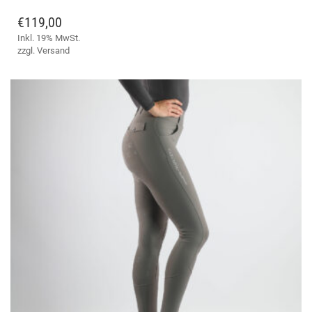
WEI
ME
€
119,00
VAR
Inkl. 19% MwSt.
AUF
zzgl.
Versand
DIE
OPT
KÖ
AUF
DER
PRO
GE
WE