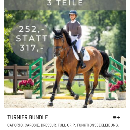
DER
PRO
GE
WE
TURNIER BUNDLE
DIE
,
,
,
,
,
CAPORTO
CAROSIE
DRESSUR
FULL-GRIP
FUNKTIONSBEKLEIDUNG
PR