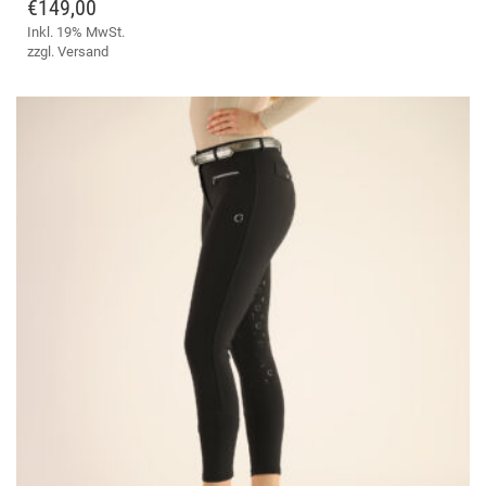
€
149,00
AUF
Inkl. 19% MwSt.
DIE
zzgl.
Versand
OPT
KÖ
AUF
DER
PRO
GE
WE