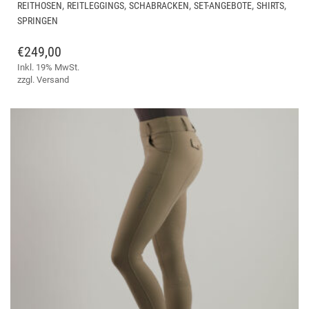
WEI
,
,
,
,
,
REITHOSEN
REITLEGGINGS
SCHABRACKEN
SET-ANGEBOTE
SHIRTS
ME
SPRINGEN
VAR
AUF
€
249,00
DIE
Inkl. 19% MwSt.
OPT
zzgl.
Versand
KÖ
AUF
DER
PRO
GE
WE