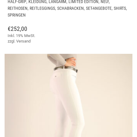
,
,
,
,
,
HALF-GRIP
KLEIDUNG
LANGARM
LIMITED EDITION
NEU!
WEI
,
,
,
,
,
REITHOSEN
REITLEGGINGS
SCHABRACKEN
SET-ANGEBOTE
SHIRTS
ME
SPRINGEN
VAR
AUF
€
252,00
DIE
Inkl. 19% MwSt.
OPT
zzgl.
Versand
KÖ
AUF
DER
PRO
GE
WE