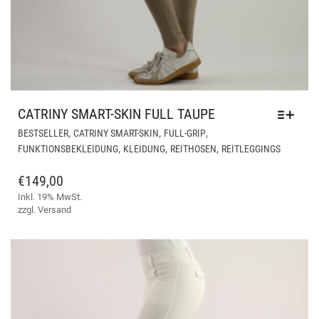
CATRINY SMART-SKIN FULL TAUPE
DIE
,
,
,
BESTSELLER
CATRINY SMART-SKIN
FULL-GRIP
PR
,
,
,
FUNKTIONSBEKLEIDUNG
KLEIDUNG
REITHOSEN
REITLEGGINGS
WEI
ME
€
149,00
VAR
Inkl. 19% MwSt.
AUF
zzgl.
Versand
DIE
OPT
KÖ
AUF
DER
PRO
GE