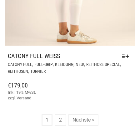
CATONY FULL WEISS
DIE
,
,
,
,
,
CATONY FULL
FULL-GRIP
KLEIDUNG
NEU!
REITHOSE SPECIAL
PR
,
REITHOSEN
TURNIER
WEI
ME
€
179,00
VAR
Inkl. 19% MwSt.
AUF
zzgl.
Versand
DIE
OPT
KÖ
1
2
Nächste »
AUF
DER
PRO