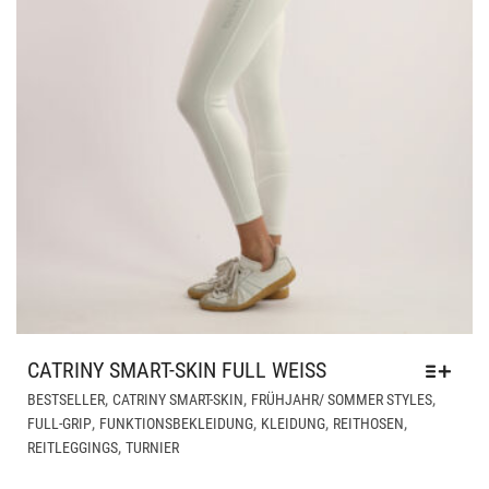
WE
CATRINY SMART-SKIN FULL WEISS
DIE
,
,
,
BESTSELLER
CATRINY SMART-SKIN
FRÜHJAHR/ SOMMER STYLES
PR
,
,
,
,
FULL-GRIP
FUNKTIONSBEKLEIDUNG
KLEIDUNG
REITHOSEN
WEI
,
REITLEGGINGS
TURNIER
ME
VAR