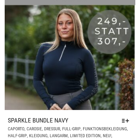
PRO
GE
WE
SPARKLE BUNDLE NAVY
DIE
,
,
,
,
,
CAPORTO
CAROSIE
DRESSUR
FULL-GRIP
FUNKTIONSBEKLEIDUNG
PR
,
,
,
,
,
HALF-GRIP
KLEIDUNG
LANGARM
LIMITED EDITION
NEU!