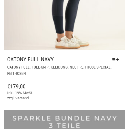
CATONY FULL NAVY
DIE
,
,
,
,
,
CATONY FULL
FULL-GRIP
KLEIDUNG
NEU!
REITHOSE SPECIAL
PR
REITHOSEN
WEI
ME
€
179,00
VAR
Inkl. 19% MwSt.
AUF
zzgl.
Versand
DIE
OPT
KÖ
AUF
DER