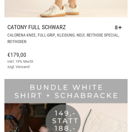
CATONY FULL SCHWARZ
DIE
,
,
,
,
,
CALORENA KNEE
FULL-GRIP
KLEIDUNG
NEU!
REITHOSE SPECIAL
PR
REITHOSEN
WEI
ME
€
179,00
VAR
Inkl. 19% MwSt.
AUF
zzgl.
Versand
DIE
OPT
KÖ
AUF
DER
PRO
GE
WE