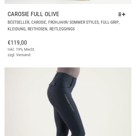
CAROSIE FULL OLIVE
DIE
,
,
,
,
BESTSELLER
CAROSIE
FRÜHJAHR/ SOMMER STYLES
FULL-GRIP
PR
,
,
KLEIDUNG
REITHOSEN
REITLEGGINGS
WEI
ME
€
119,00
VAR
Inkl. 19% MwSt.
AUF
zzgl.
Versand
DIE
OPT
KÖ
AUF
DER
PRO
GE
WE