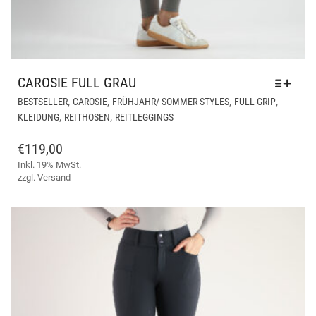
CAROSIE FULL GRAU
DIE
,
,
,
,
BESTSELLER
CAROSIE
FRÜHJAHR/ SOMMER STYLES
FULL-GRIP
PR
,
,
KLEIDUNG
REITHOSEN
REITLEGGINGS
WEI
ME
€
119,00
VAR
Inkl. 19% MwSt.
AUF
zzgl.
Versand
DIE
OPT
KÖ
AUF
DER
PRO
GE
WE