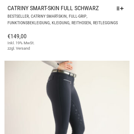
CATRINY SMART-SKIN FULL SCHWARZ
DIE
,
,
,
BESTSELLER
CATRINY SMART-SKIN
FULL-GRIP
PR
,
,
,
FUNKTIONSBEKLEIDUNG
KLEIDUNG
REITHOSEN
REITLEGGINGS
WEI
ME
€
149,00
VAR
Inkl. 19% MwSt.
AUF
zzgl.
Versand
DIE
OPT
KÖ
AUF
DER
PRO
GE
WE