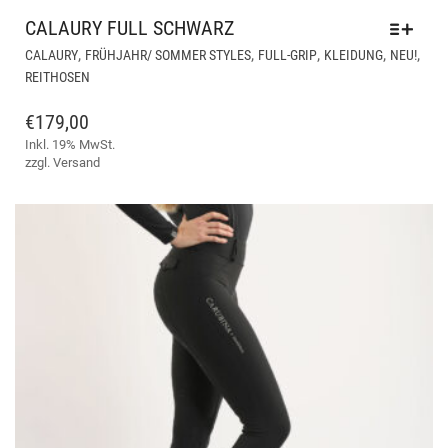
CALAURY FULL SCHWARZ
DIE
,
,
,
,
,
CALAURY
FRÜHJAHR/ SOMMER STYLES
FULL-GRIP
KLEIDUNG
NEU!
PR
REITHOSEN
WEI
ME
€
179,00
VAR
Inkl. 19% MwSt.
AUF
zzgl.
Versand
DIE
OPT
KÖ
AUF
DER
PRO
GE
WE