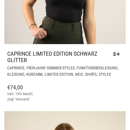
CAPRINCE LIMITED EDITION SCHWARZ
GLITTER
DIE
,
,
,
CAPRINCE
FRÜHJAHR/ SOMMER STYLES
FUNKTIONSBEKLEIDUNG
PR
,
,
,
,
,
KLEIDUNG
KURZARM
LIMITED EDITION
NEU!
SHIRTS
STYLES
WEI
ME
€
74,00
VAR
Inkl. 19% MwSt.
AUF
zzgl.
Versand
DIE
OPT
KÖ
AUF
DER