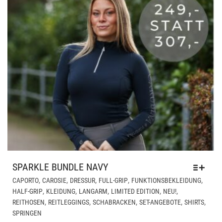
WE
SPARKLE BUNDLE NAVY
DIE
,
,
,
,
,
CAPORTO
CAROSIE
DRESSUR
FULL-GRIP
FUNKTIONSBEKLEIDUNG
PR
,
,
,
,
,
HALF-GRIP
KLEIDUNG
LANGARM
LIMITED EDITION
NEU!
WEI
,
,
,
,
,
REITHOSEN
REITLEGGINGS
SCHABRACKEN
SET-ANGEBOTE
SHIRTS
ME
SPRINGEN
VAR