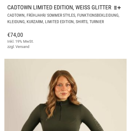
CADTOWN LIMITED EDITION, WEISS GLITTER
DIE
,
,
,
CADTOWN
FRÜHJAHR/ SOMMER STYLES
FUNKTIONSBEKLEIDUNG
PR
,
,
,
,
KLEIDUNG
KURZARM
LIMITED EDITION
SHIRTS
TURNIER
WEI
ME
€
74,00
VAR
Inkl. 19% MwSt.
AUF
zzgl.
Versand
DIE
OPT
KÖ
AUF
DER
PRO
GE
WE