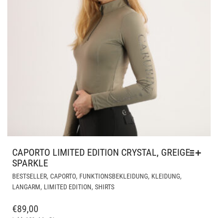
CAPORTO LIMITED EDITION CRYSTAL, GREIGE
SPARKLE
DIE
,
,
,
,
BESTSELLER
CAPORTO
FUNKTIONSBEKLEIDUNG
KLEIDUNG
PR
,
,
LANGARM
LIMITED EDITION
SHIRTS
WEI
ME
€
89,00
VAR