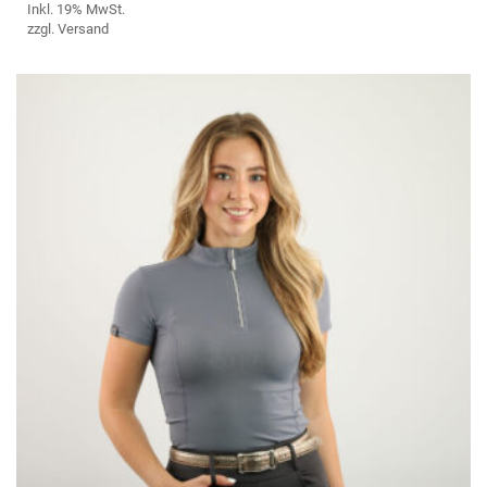
VAR
Inkl. 19% MwSt.
AUF
zzgl.
Versand
DIE
OPT
KÖ
AUF
DER
PRO
GE
WE