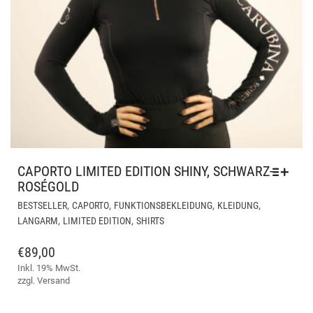
CAPORTO LIMITED EDITION SHINY, SCHWARZ-
ROSÉGOLD
DIE
,
,
,
,
BESTSELLER
CAPORTO
FUNKTIONSBEKLEIDUNG
KLEIDUNG
PR
,
,
LANGARM
LIMITED EDITION
SHIRTS
WEI
ME
€
89,00
VAR
Inkl. 19% MwSt.
AUF
zzgl.
Versand
DIE
OPT