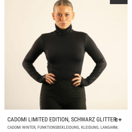
DER
PRO
GE
WE
CADOMI LIMITED EDITION, SCHWARZ GLITTER
DIE
,
,
,
,
CADOMI WINTER
FUNKTIONSBEKLEIDUNG
KLEIDUNG
LANGARM
PR