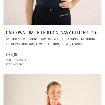
CADTOWN LIMITED EDITION, NAVY GLITTER
DIE
,
,
,
CADTOWN
FRÜHJAHR/ SOMMER STYLES
FUNKTIONSBEKLEIDUNG
PR
,
,
,
,
KLEIDUNG
KURZARM
LIMITED EDITION
SHIRTS
TURNIER
WEI
ME
€
74,00
VAR
Inkl. 19% MwSt.
AUF
zzgl.
Versand
DIE
OPT
KÖ
AUF
DER
PRO
GE
WE