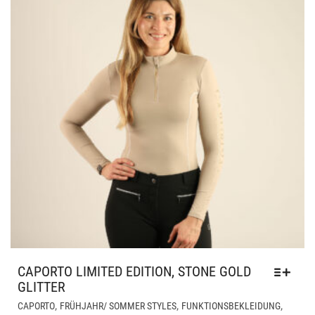
PRO
GE
WE
CAPORTO LIMITED EDITION, STONE GOLD
GLITTER
DIE
,
,
,
CAPORTO
FRÜHJAHR/ SOMMER STYLES
FUNKTIONSBEKLEIDUNG