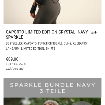
CAPORTO LIMITED EDITION CRYSTAL, NAVY
SPARKLE
DIE
,
,
,
,
BESTSELLER
CAPORTO
FUNKTIONSBEKLEIDUNG
KLEIDUNG
PR
,
,
LANGARM
LIMITED EDITION
SHIRTS
WEI
ME
€
89,00
VAR
Inkl. 19% MwSt.
AUF
zzgl.
Versand
DIE
OPT
KÖ
AUF
DER
PRO
GE