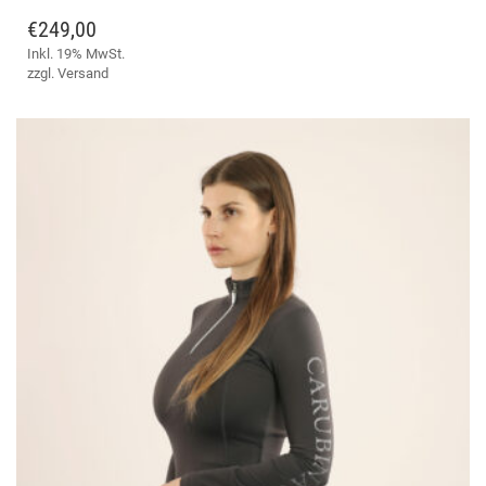
AUF
€
249,00
DIE
Inkl. 19% MwSt.
OPT
zzgl.
Versand
KÖ
AUF
DER
PRO
GE
WE