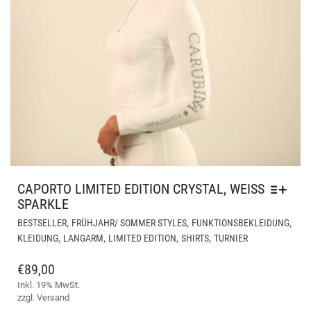
CAPORTO LIMITED EDITION CRYSTAL, WEISS
SPARKLE
DIE
,
,
,
BESTSELLER
FRÜHJAHR/ SOMMER STYLES
FUNKTIONSBEKLEIDUNG
PR
,
,
,
,
KLEIDUNG
LANGARM
LIMITED EDITION
SHIRTS
TURNIER
WEI
ME
€
89,00
VAR
Inkl. 19% MwSt.
AUF
zzgl.
Versand
DIE