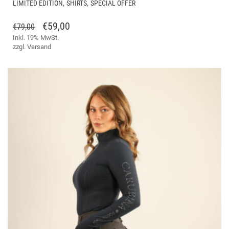
,
,
LIMITED EDITION
SHIRTS
SPECIAL OFFER
WEI
ME
URSPRÜNGLICHER
AKTUELLER
€
59,00
€
79,00
VAR
Inkl. 19% MwSt.
PREIS
PREIS
AUF
zzgl.
Versand
WAR:
IST:
DIE
€79,00
€59,00.
OPT
KÖ
AUF
DER
PRO
GE
WE