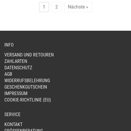
KÖ
1
2
Nächste »
AUF
DER
PRO
GE
WE
INFO
VERSAND UND RETOUREN
ZAHLARTEN
DATENSCHUTZ
AGB
WIDERRUFSBELEHRUNG
GESCHENKGUTSCHEIN
IMPRESSUM
COOKIE-RICHTLINIE (EU)
SERVICE
KONTAKT
GRÖSSENBERATUNG