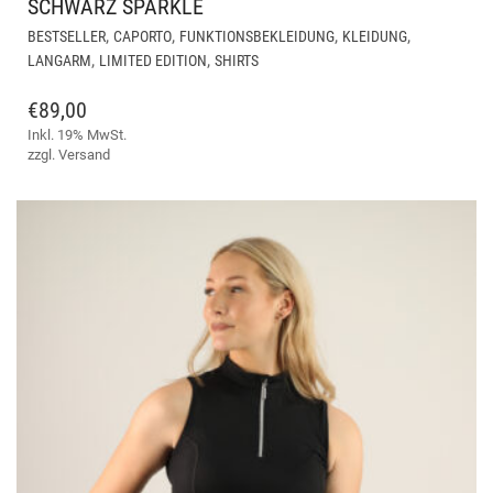
SCHWARZ SPARKLE
DIE
,
,
,
,
BESTSELLER
CAPORTO
FUNKTIONSBEKLEIDUNG
KLEIDUNG
PR
,
,
LANGARM
LIMITED EDITION
SHIRTS
WEI
ME
€
89,00
VAR
Inkl. 19% MwSt.
AUF
zzgl.
Versand
DIE
OPT
KÖ
AUF
DER
PRO
GE
WE