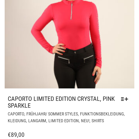
CAPORTO LIMITED EDITION CRYSTAL, PINK
SPARKLE
DIE
,
,
,
CAPORTO
FRÜHJAHR/ SOMMER STYLES
FUNKTIONSBEKLEIDUNG
PR
,
,
,
,
KLEIDUNG
LANGARM
LIMITED EDITION
NEU!
SHIRTS
WEI
ME
€
89,00