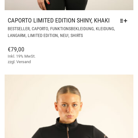
CAPORTO LIMITED EDITION SHINY, KHAKI
DIE
,
,
,
,
BESTSELLER
CAPORTO
FUNKTIONSBEKLEIDUNG
KLEIDUNG
PR
,
,
,
LANGARM
LIMITED EDITION
NEU!
SHIRTS
WEI
ME
€
79,00
VAR
Inkl. 19% MwSt.
AUF
zzgl.
Versand
DIE
OPT
KÖ
AUF
DER
PRO
GE
WE