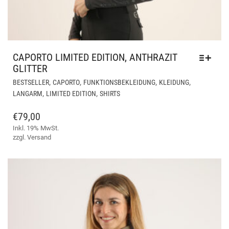
CAPORTO LIMITED EDITION, ANTHRAZIT
GLITTER
DIE
,
,
,
,
BESTSELLER
CAPORTO
FUNKTIONSBEKLEIDUNG
KLEIDUNG
PR
,
,
LANGARM
LIMITED EDITION
SHIRTS
WEI
ME
€
79,00
VAR
Inkl. 19% MwSt.
AUF
zzgl.
Versand
DIE
OPT
KÖ
AUF
DER
PRO
GE
WE