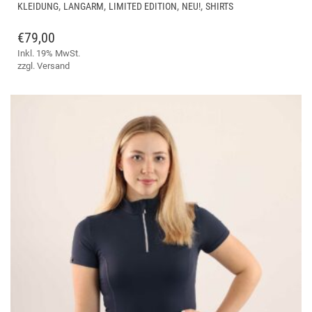
PR
,
,
,
,
KLEIDUNG
LANGARM
LIMITED EDITION
NEU!
SHIRTS
WEI
ME
€
79,00
VAR
Inkl. 19% MwSt.
AUF
zzgl.
Versand
DIE
OPT
KÖ
AUF
DER
PRO
GE
WE