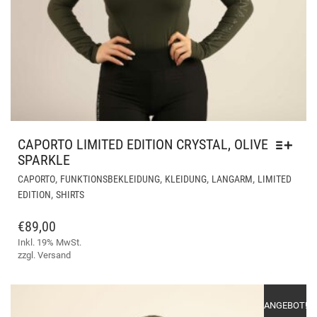
CAPORTO LIMITED EDITION CRYSTAL, OLIVE
SPARKLE
DIE
,
,
,
,
CAPORTO
FUNKTIONSBEKLEIDUNG
KLEIDUNG
LANGARM
LIMITED
PR
,
EDITION
SHIRTS
WEI
ME
€
89,00
VAR
Inkl. 19% MwSt.
AUF
zzgl.
Versand
DIE
OPT
KÖ
ANGEBOT!
AUF