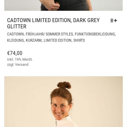
CADTOWN LIMITED EDITION, DARK GREY
GLITTER
DIE
,
,
,
CADTOWN
FRÜHJAHR/ SOMMER STYLES
FUNKTIONSBEKLEIDUNG
PR
,
,
,
KLEIDUNG
KURZARM
LIMITED EDITION
SHIRTS
WEI
ME
€
74,00
VAR
Inkl. 19% MwSt.
AUF
zzgl.
Versand
DIE
OPT
KÖ
AUF
DER
PRO
GE
WE