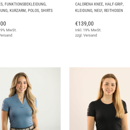
PRODUKT
,
,
,
,
ES
FUNKTIONSBEKLEIDUNG
CALORENA KNEE
HALF-GRIP
WEIST
,
,
,
,
,
DUNG
KURZARM
POLOS
SHIRTS
KLEIDUNG
NEU!
REITHOSEN
MEHRERE
VARIANTEN
,00
€
139,00
AUF.
 19% MwSt.
Inkl. 19% MwSt.
DIE
Versand
zzgl.
Versand
OPTIONEN
KÖNNEN
AUF
DER
PRODUKTSEITE
GEWÄHLT
WERDEN