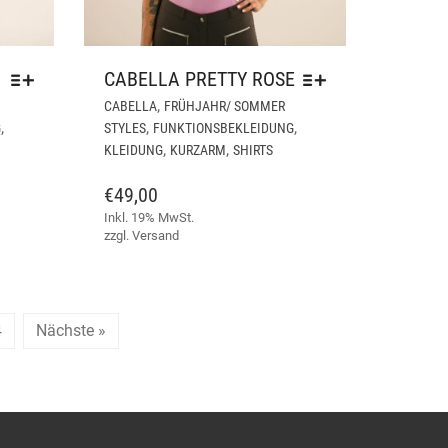
CABELLA PRETTY ROSE
DIESES
DIESES
,
CABELLA
FRÜHJAHR/ SOMMER
PRODUKT
PRODUKT
,
,
,
G
STYLES
FUNKTIONSBEKLEIDUNG
WEIST
WEIST
,
,
KLEIDUNG
KURZARM
SHIRTS
MEHRERE
MEHRERE
VARIANTEN
VARIANTEN
€
49,00
AUF.
AUF.
Inkl. 19% MwSt.
DIE
DIE
zzgl.
Versand
OPTIONEN
OPTIONEN
KÖNNEN
KÖNNEN
AUF
AUF
DER
DER
4
Nächste »
PRODUKTSEITE
PRODUKTSEITE
GEWÄHLT
GEWÄHLT
WERDEN
WERDEN