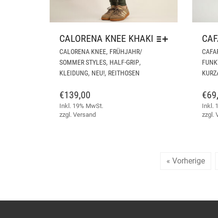
CALORENA KNEE KHAKI
CAF
DIESES
,
CALORENA KNEE
FRÜHJAHR/
CAFA
PRODUKT
,
,
SOMMER STYLES
HALF-GRIP
FUNK
WEIST
,
,
KLEIDUNG
NEU!
REITHOSEN
KURZ
MEHRERE
VARIANTEN
€
139,00
€
69
AUF.
Inkl. 19% MwSt.
Inkl.
DIE
zzgl.
Versand
zzgl.
OPTIONEN
KÖNNEN
AUF
DER
« Vorherige
PRODUKTSEITE
GEWÄHLT
WERDEN