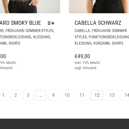
ARO SMOKY BLUE
CABELLA SCHWARZ
DIESES
,
,
,
RO
FRÜHJAHR/ SOMMER STYLES
CABELLA
FRÜHJAHR/ SOMMER
PRODUKT
,
,
,
TIONSBEKLEIDUNG
KLEIDUNG
STYLES
FUNKTIONSBEKLEIDUN
WEIST
,
,
,
ARM
SHIRTS
KLEIDUNG
KURZARM
SHIRTS
MEHRERE
VARIANTEN
,00
€
49,00
AUF.
 19% MwSt.
Inkl. 19% MwSt.
DIE
Versand
zzgl.
Versand
OPTIONEN
KÖNNEN
AUF
DER
1
2
3
…
9
10
11
12
13
1
PRODUKTSEITE
GEWÄHLT
WERDEN