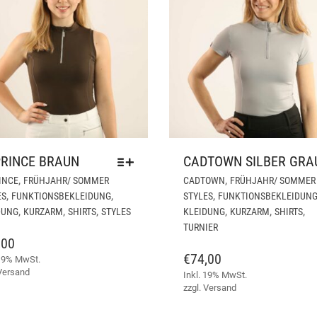
RINCE BRAUN
CADTOWN SILBER GRA
DIESES
,
,
INCE
FRÜHJAHR/ SOMMER
CADTOWN
FRÜHJAHR/ SOMMER
PRODUKT
,
,
,
ES
FUNKTIONSBEKLEIDUNG
STYLES
FUNKTIONSBEKLEIDUN
WEIST
,
,
,
,
,
,
DUNG
KURZARM
SHIRTS
STYLES
KLEIDUNG
KURZARM
SHIRTS
MEHRERE
TURNIER
VARIANTEN
,00
AUF.
€
74,00
 19% MwSt.
DIE
Versand
Inkl. 19% MwSt.
OPTIONEN
zzgl.
Versand
KÖNNEN
AUF