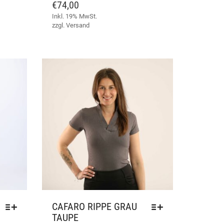
AUF.
AUF.
€
74,00
DIE
DIE
Inkl. 19% MwSt.
OPTIONEN
OPTIONEN
zzgl.
Versand
KÖNNEN
KÖNNEN
AUF
AUF
DER
DER
PRODUKTSEITE
PRODUKTSEITE
GEWÄHLT
GEWÄHLT
WERDEN
WERDEN
CAFARO RIPPE GRAU
TAUPE