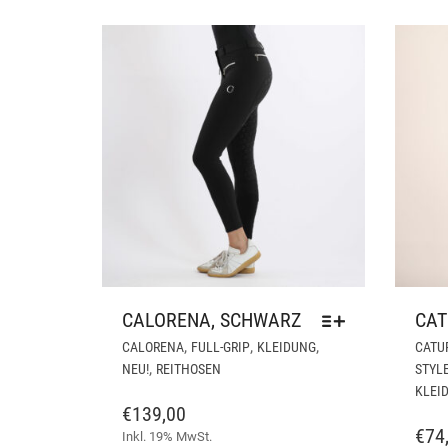
AUF
DER
PRODUKTSEITE
GEWÄHLT
WERDEN
CALORENA, SCHWARZ
CAT
DIESES
,
,
,
CALORENA
FULL-GRIP
KLEIDUNG
CATU
PRODUKT
,
NEU!
REITHOSEN
STYL
WEIST
KLEI
MEHRERE
€
139,00
VARIANTEN
€
74
Inkl. 19% MwSt.