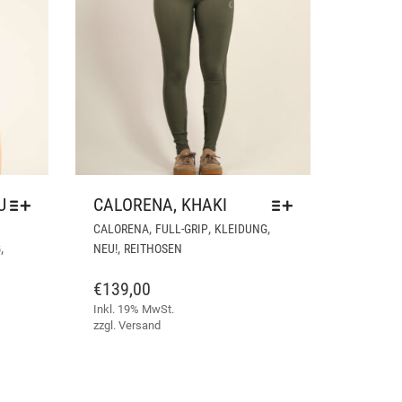
U
CALORENA, KHAKI
DIESES
DIESES
,
,
,
CALORENA
FULL-GRIP
KLEIDUNG
PRODUKT
PRODUKT
,
,
G
NEU!
REITHOSEN
WEIST
WEIST
MEHRERE
MEHRERE
€
139,00
VARIANTEN
VARIANTEN
Inkl. 19% MwSt.
AUF.
AUF.
zzgl.
Versand
DIE
DIE
OPTIONEN
OPTIONEN
KÖNNEN
KÖNNEN
AUF
AUF