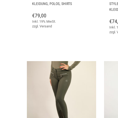
PRODUKT
,
,
KLEIDUNG
POLOS
SHIRTS
STYL
WEIST
KLEI
MEHRERE
€
79,00
VARIANTEN
€
74
Inkl. 19% MwSt.
AUF.
zzgl.
Versand
Inkl.
DIE
zzgl.
OPTIONEN
KÖNNEN
AUF
DER
PRODUKTSEITE
GEWÄHLT
WERDEN