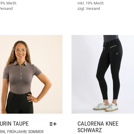
AUF.
 19% MwSt.
Inkl. 19% MwSt.
DIE
Versand
zzgl.
Versand
OPTIONEN
KÖNNEN
AUF
DER
PRODUKTSEITE
GEWÄHLT
WERDEN
URIN TAUPE
CALORENA KNEE
SCHWARZ
DIESES
,
RIN
FRÜHJAHR/ SOMMER