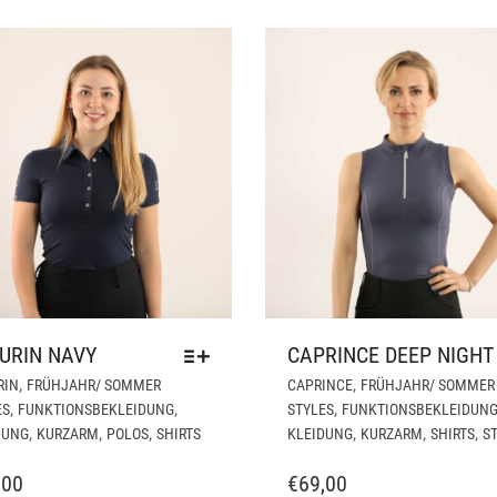
DER
PRODUKTSEITE
GEWÄHLT
WERDEN
URIN NAVY
CAPRINCE DEEP NIGHT
DIESES
,
,
RIN
FRÜHJAHR/ SOMMER
CAPRINCE
FRÜHJAHR/ SOMMER
PRODUKT
,
,
,
ES
FUNKTIONSBEKLEIDUNG
STYLES
FUNKTIONSBEKLEIDUN
WEIST
,
,
,
,
,
,
DUNG
KURZARM
POLOS
SHIRTS
KLEIDUNG
KURZARM
SHIRTS
S
MEHRERE
VARIANTEN
,00
€
69,00