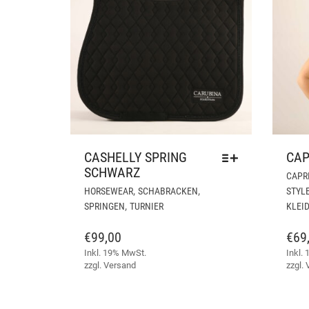
CASHELLY SPRING
CAP
SCHWARZ
CAPR
DIESES
,
,
HORSEWEAR
SCHABRACKEN
STYL
PRODUKT
,
SPRINGEN
TURNIER
KLEI
WEIST
MEHRERE
€
99,00
€
69
VARIANTEN
Inkl. 19% MwSt.
Inkl.
AUF.
zzgl.
Versand
zzgl.
DIE
OPTIONEN
KÖNNEN