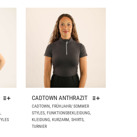
DER
DER
PRODUKTSEITE
PRODUKTSEITE
GEWÄHLT
GEWÄHLT
WERDEN
WERDEN
CADTOWN ANTHRAZIT
DIESES
DIESES
,
CADTOWN
FRÜHJAHR/ SOMMER
PRODUKT
PRODUKT
,
,
,
G
STYLES
FUNKTIONSBEKLEIDUNG
WEIST
WEIST
,
,
,
TYLES
KLEIDUNG
KURZARM
SHIRTS
MEHRERE
MEHRERE
TURNIER
VARIANTEN
VARIANTEN