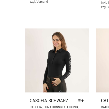
AUF.
zzgl.
Versand
Inkl.
DIE
zzgl.
OPTIONEN
KÖNNEN
AUF
DER
PRODUKTSEITE
GEWÄHLT
WERDEN
CASOFIA SCHWARZ
CAT
DIESES
,
,
CASOFIA
FUNKTIONSBEKLEIDUNG
CATU