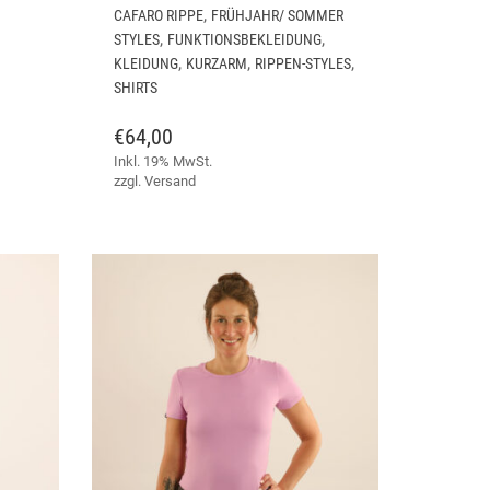
DIESES
DIESES
,
CAFARO RIPPE
FRÜHJAHR/ SOMMER
PRODUKT
PRODUKT
,
,
STYLES
FUNKTIONSBEKLEIDUNG
WEIST
WEIST
,
,
,
KLEIDUNG
KURZARM
RIPPEN-STYLES
MEHRERE
MEHRERE
SHIRTS
VARIANTEN
VARIANTEN
AUF.
AUF.
€
64,00
DIE
DIE
Inkl. 19% MwSt.
OPTIONEN
OPTIONEN
zzgl.
Versand
KÖNNEN
KÖNNEN
AUF
AUF
DER
DER
PRODUKTSEITE
PRODUKTSEITE
GEWÄHLT
GEWÄHLT
WERDEN
WERDEN