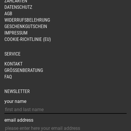
DER
ZAHLARTEN
PRO
DATENSCHUTZ
GE
AGB
WE
WIDERRUFSBELEHRUNG
GESCHENKGUTSCHEIN
IMPRESSUM
COOKIE-RICHTLINIE (EU)
SERVICE
KONTAKT
GRÖSSENBERATUNG
FAQ
NEWSLETTER
your name
email address