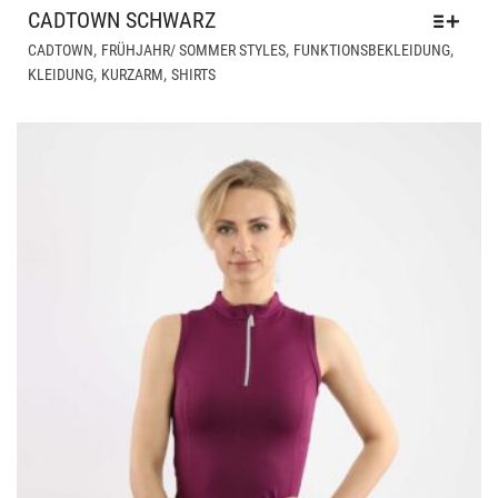
CADTOWN SCHWARZ
DIE
,
,
,
CADTOWN
FRÜHJAHR/ SOMMER STYLES
FUNKTIONSBEKLEIDUNG
PR
,
,
KLEIDUNG
KURZARM
SHIRTS
WEI
ME
VAR
AUF
DIE
OPT
KÖ
AUF
DER
PRO
GE
WE