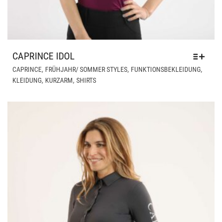
CAPRINCE IDOL
DIE
,
,
,
CAPRINCE
FRÜHJAHR/ SOMMER STYLES
FUNKTIONSBEKLEIDUNG
PR
,
,
KLEIDUNG
KURZARM
SHIRTS
WEI
ME
VAR
AUF
DIE
OPT
KÖ
AUF
DER
PRO
GE
WE