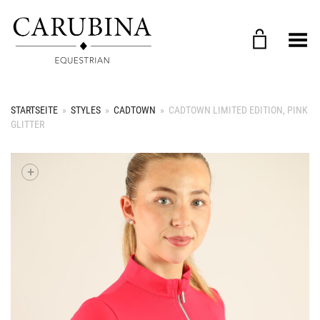
Menü umschalten
STARTSEITE
»
STYLES
»
CADTOWN
»
CADTOWN LIMITED EDITION, PINK
GLITTER
+