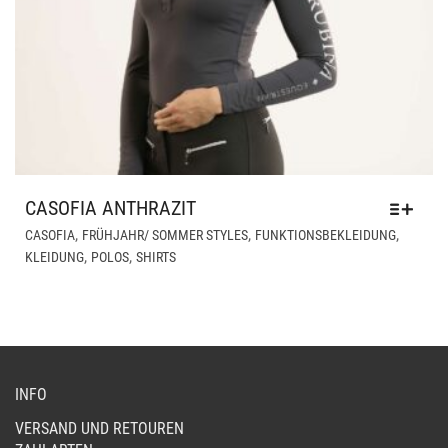
CASOFIA ANTHRAZIT
DIE
,
,
,
CASOFIA
FRÜHJAHR/ SOMMER STYLES
FUNKTIONSBEKLEIDUNG
PR
,
,
KLEIDUNG
POLOS
SHIRTS
WEI
ME
VAR
AUF
DIE
OPT
INFO
KÖ
AUF
VERSAND UND RETOUREN