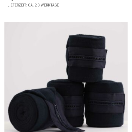
AUF.
LIEFERZEIT: CA. 2-3 WERKTAGE
DIE
OPTIONEN
KÖNNEN
AUF
DER
PRODUKTSEITE
GEWÄHLT
WERDEN