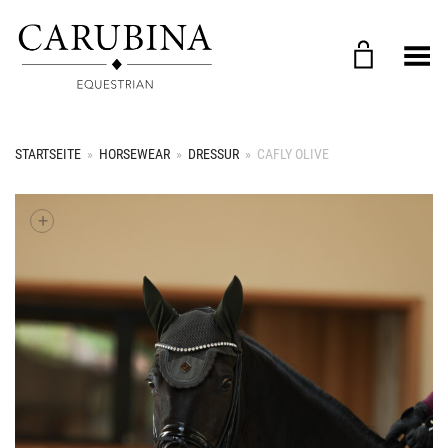
Menü umschalten
STARTSEITE
»
HORSEWEAR
»
DRESSUR
»
CAFLY OLIVE
+