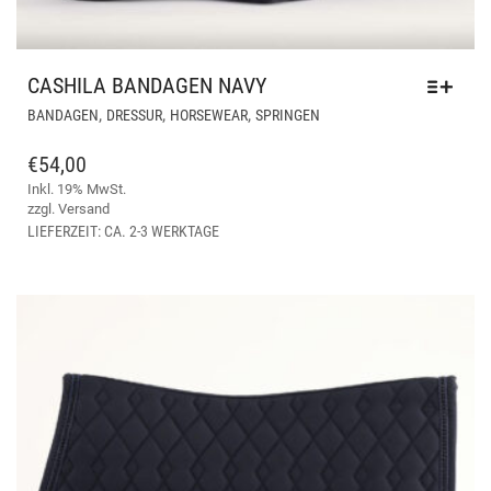
CASHILA BANDAGEN NAVY
DIESES
,
,
,
BANDAGEN
DRESSUR
HORSEWEAR
SPRINGEN
PRODUKT
WEIST
€
54,00
MEHRERE
Inkl. 19% MwSt.
VARIANTEN
zzgl.
Versand
AUF.
LIEFERZEIT: CA. 2-3 WERKTAGE
DIE
OPTIONEN
KÖNNEN
AUF
DER
PRODUKTSEITE
GEWÄHLT
WERDEN