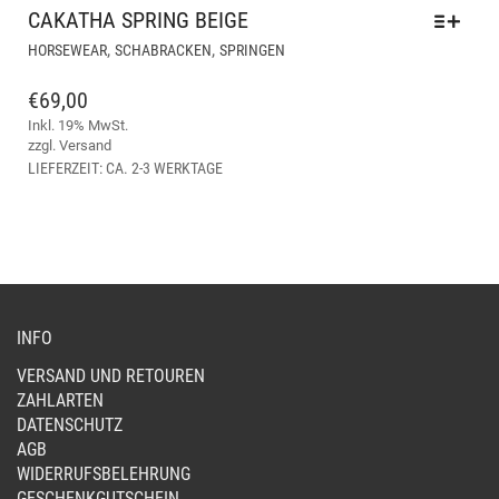
CAKATHA SPRING BEIGE
DIESES
,
,
HORSEWEAR
SCHABRACKEN
SPRINGEN
PRODUKT
WEIST
€
69,00
MEHRERE
Inkl. 19% MwSt.
VARIANTEN
zzgl.
Versand
AUF.
LIEFERZEIT: CA. 2-3 WERKTAGE
DIE
OPTIONEN
KÖNNEN
AUF
DER
PRODUKTSEITE
GEWÄHLT
INFO
WERDEN
VERSAND UND RETOUREN
ZAHLARTEN
DATENSCHUTZ
AGB
WIDERRUFSBELEHRUNG
GESCHENKGUTSCHEIN