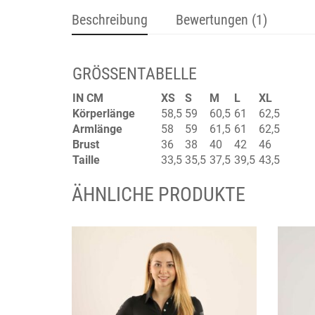
Beschreibung
Bewertungen (1)
GRÖSSENTABELLE
IN CM
XS
S
M
L
XL
Körperlänge
58,5
59
60,5
61
62,5
Armlänge
58
59
61,5
61
62,5
Brust
36
38
40
42
46
Taille
33,5
35,5
37,5
39,5
43,5
ÄHNLICHE PRODUKTE