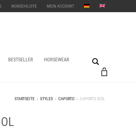
G
WUNSCHLISTE
MEIN ACCOUNT
BESTSELLER
HORSEWEAR
Suche
STARTSEITE
»
STYLES
»
CAPORTO
»
CAPORTO IDOL
DOL
+