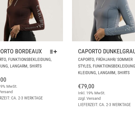
ORTO BORDEAUX
CAPORTO DUNKELGRA
DIESES
,
,
,
RTO
FUNKTIONSBEKLEIDUNG
CAPORTO
FRÜHJAHR/ SOMMER
PRODUKT
,
,
,
DUNG
LANGARM
SHIRTS
STYLES
FUNKTIONSBEKLEIDUN
WEIST
,
,
KLEIDUNG
LANGARM
SHIRTS
MEHRERE
,00
VARIANTEN
€
79,00
 19% MwSt.
AUF.
Versand
Inkl. 19% MwSt.
DIE
RZEIT: CA. 2-3 WERKTAGE
zzgl.
Versand
OPTIONEN
LIEFERZEIT: CA. 2-3 WERKTAGE
KÖNNEN
AUF
DER
PRODUKTSEITE