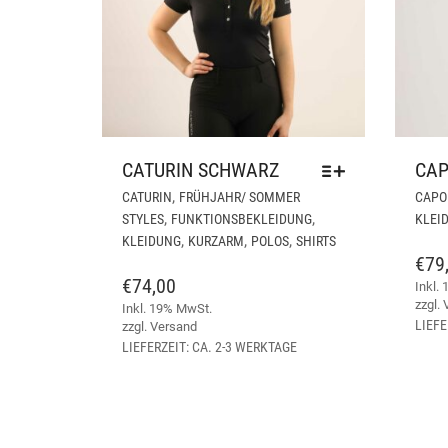
CATURIN SCHWARZ
CAP
DIESES
,
CATURIN
FRÜHJAHR/ SOMMER
CAPO
PRODUKT
,
,
STYLES
FUNKTIONSBEKLEIDUNG
KLEI
WEIST
,
,
,
KLEIDUNG
KURZARM
POLOS
SHIRTS
MEHRERE
€
79
VARIANTEN
€
74,00
Inkl.
AUF.
zzgl.
Inkl. 19% MwSt.
DIE
LIEFE
zzgl.
Versand
OPTIONEN
LIEFERZEIT: CA. 2-3 WERKTAGE
KÖNNEN
AUF
DER
PRODUKTSEITE