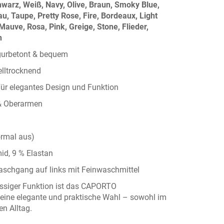
hwarz
,
Weiß
,
Navy
,
Olive
,
Braun
,
Smoky Blue
,
au
,
Taupe
,
Pretty Rose
,
Fire
,
Bordeaux
,
Light
Mauve
,
Rosa
,
Pink
,
Greige
,
Stone
,
Flieder
,
n
figurbetont & bequem
lltrocknend
für elegantes Design und Funktion
& Oberarmen
ormal aus)
id, 9 % Elastan
aschgang auf links mit Feinwaschmittel
ässiger Funktion ist das
CAPORTO
eine elegante und praktische Wahl – sowohl im
en Alltag.