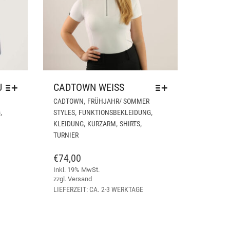
U
CADTOWN WEISS
DIESES
DIESES
,
CADTOWN
FRÜHJAHR/ SOMMER
PRODUKT
PRODUKT
,
,
,
G
STYLES
FUNKTIONSBEKLEIDUNG
WEIST
WEIST
,
,
,
KLEIDUNG
KURZARM
SHIRTS
MEHRERE
MEHRERE
TURNIER
VARIANTEN
VARIANTEN
AUF.
AUF.
€
74,00
DIE
DIE
Inkl. 19% MwSt.
OPTIONEN
OPTIONEN
zzgl.
Versand
KÖNNEN
KÖNNEN
LIEFERZEIT: CA. 2-3 WERKTAGE
AUF
AUF
DER
DER
PRODUKTSEITE
PRODUKTSEITE