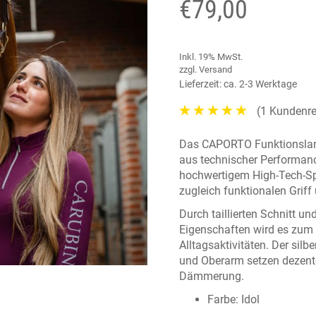
€
79,00
Inkl. 19% MwSt.
zzgl.
Versand
Lieferzeit: ca. 2-3 Werktage
(
1
Kundenre
Das
CAPORTO Funktionsla
aus technischer Performance
hochwertigem
High-Tech-Sp
zugleich funktionalen Grif
Durch taillierten Schnitt u
Eigenschaften wird es zum id
Alltagsaktivitäten. Der
silb
und Oberarm
setzen dezente
Dämmerung.
Farbe: Idol