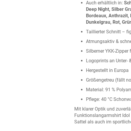
Auch erhältlich in:
Sc
Deep Night
,
Silber Gr
Bordeaux
,
Anthrazit
,
Dunkelgrau
,
Rot
,
Grü
Taillierter Schnitt – 
Atmungsaktiv & schne
Silberner
YKK-Zipper
Logoprints
an Unter- 
Hergestellt in Europa
Größengetreu (fällt n
Material: 91 % Polyam
Pflege: 40 °C Schonw
Mit klarer Optik und zuverl
Funktionslangarmshirt Idol
Sattel als auch im sportlich